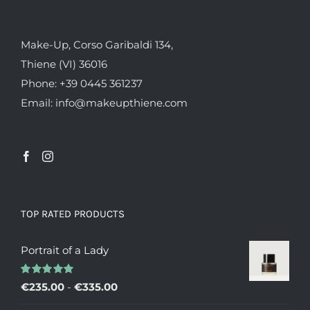
Make-Up, Corso Garibaldi 134,
Thiene (VI) 36016
Phone: +39 0445 361237
Email: info@makeupthiene.com
TOP RATED PRODUCTS
Portrait of a Lady
Valutato
Fascia
€
235.00
-
€
335.00
5.00
su 5
di