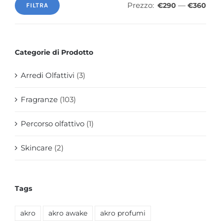
Prezzo:
—
€290
€360
FILTRA
Prezzo
Prezzo
Min
Max
Categorie di Prodotto
Arredi Olfattivi
(3)
Fragranze
(103)
Percorso olfattivo
(1)
Skincare
(2)
Tags
akro
akro awake
akro profumi