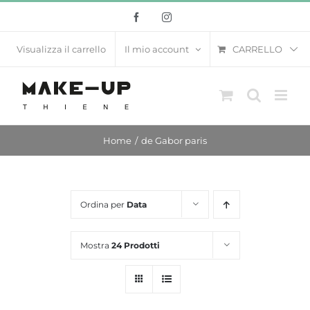
Salta
Facebook
Instagram
al
contenuto
CARRELLO
Visualizza il carrello
Il mio account
Home
de Gabor paris
Ordina per
Data
Mostra
24 Prodotti