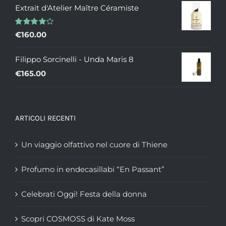
Extrait d'Atelier Maître Céramiste
prezzo:
da
Valutato
€
160.00
€235.00
4.00
su 5
a
Filippo Sorcinelli - Unda Maris 8
€335.00
€
165.00
ARTICOLI RECENTI
Un viaggio olfattivo nel cuore di Thiene
Profumo in endecasillabi “En Passant”
Celebrati Oggi! Festa della donna
Scopri COSMOSS di Kate Moss