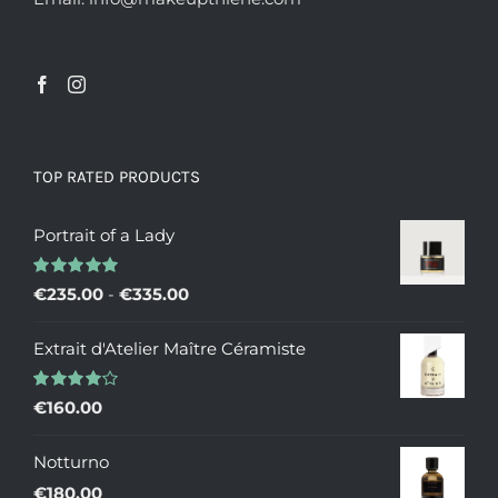
TOP RATED PRODUCTS
Portrait of a Lady
Valutato
Fascia
€
235.00
-
€
335.00
5.00
su 5
di
Extrait d'Atelier Maître Céramiste
prezzo:
da
Valutato
€
160.00
€235.00
4.00
su 5
a
Notturno
€335.00
€
180.00