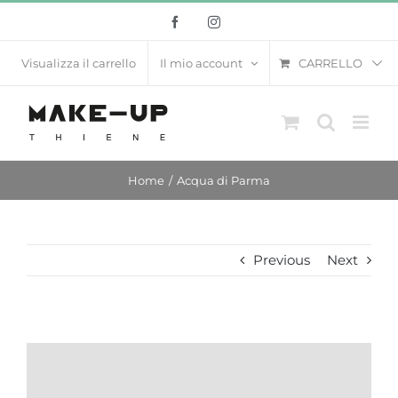
Salta
Facebook
Instagram
al
contenuto
CARRELLO
Visualizza il carrello
Il mio account
Home
Acqua di Parma
Previous
Next