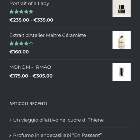
Portrait of a Lady
Valutato
Fascia
€
235.00
-
€
335.00
5.00
su 5
di
Extrait d'Atelier Maître Céramiste
prezzo:
da
Valutato
€
160.00
€235.00
4.00
su 5
a
MONOM - IRMAO
€335.00
Fascia
€
175.00
-
€
305.00
di
prezzo:
da
ARTICOLI RECENTI
€175.00
a
Un viaggio olfattivo nel cuore di Thiene
€305.00
Profumo in endecasillabi “En Passant”