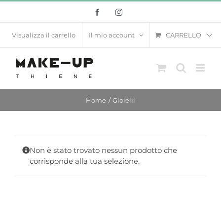
Salta
Facebook
Instagram
al
contenuto
CARRELLO
Visualizza il carrello
Il mio account
Home
Gioielli
Non è stato trovato nessun prodotto che
corrisponde alla tua selezione.