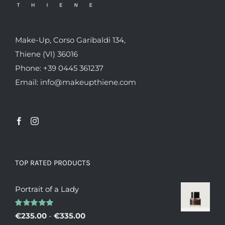
Make-Up, Corso Garibaldi 134,
Thiene (VI) 36016
Phone: +39 0445 361237
Email: info@makeupthiene.com
TOP RATED PRODUCTS
Portrait of a Lady
Valutato
Fascia
€
235.00
-
€
335.00
5.00
su 5