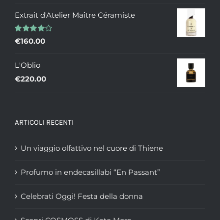
di
Extrait d'Atelier Maître Céramiste
prezzo:
da
Valutato
€
160.00
€235.00
4.00
su 5
a
L'Oblio
€335.00
€
220.00
ARTICOLI RECENTI
Un viaggio olfattivo nel cuore di Thiene
Profumo in endecasillabi “En Passant”
Celebrati Oggi! Festa della donna