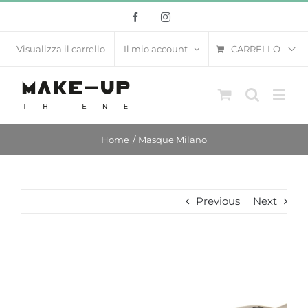
Salta
Facebook
Instagram
al
contenuto
CARRELLO
Visualizza il carrello
Il mio account
Home
Masque Milano
Previous
Next