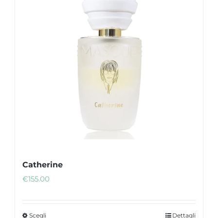
Catherine
€
155.00
Scegli
Dettagli
Questo