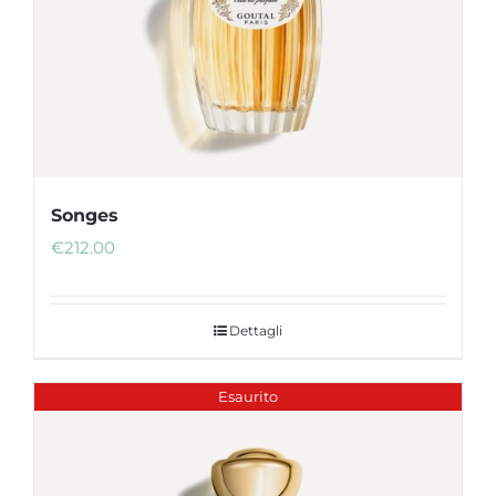
Songes
€
212.00
Dettagli
Esaurito