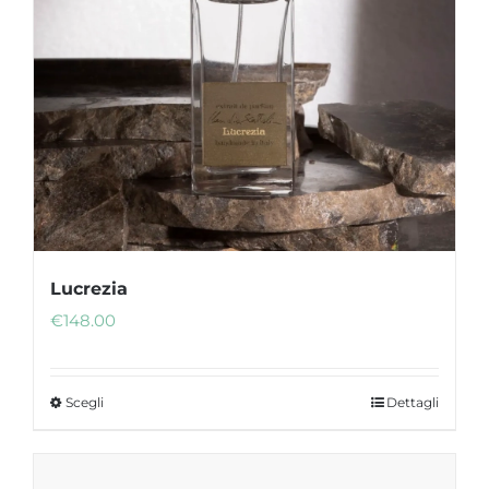
Lucrezia
€
148.00
Scegli
Dettagli
Questo
prodotto
ha