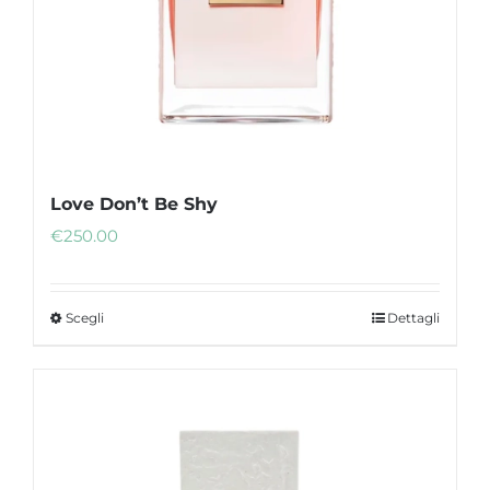
Love Don’t Be Shy
€
250.00
Scegli
Dettagli
Questo
prodotto
ha
più
varianti.
Le