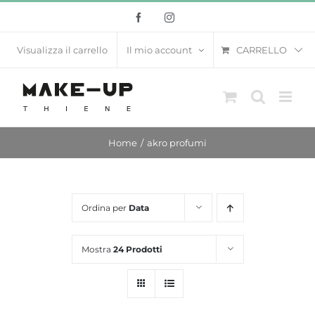
Salta
Facebook
Instagram
al
contenuto
CARRELLO
Visualizza il carrello
Il mio account
Home
akro profumi
Ordina per
Data
Mostra
24 Prodotti