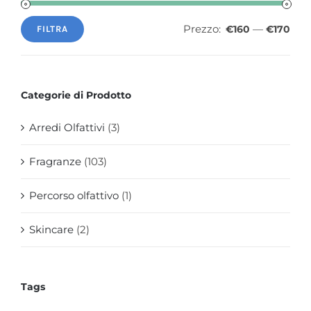
Prezzo:
—
€160
€170
FILTRA
Prezzo
Prezzo
Min
Max
Categorie di Prodotto
Arredi Olfattivi
(3)
Fragranze
(103)
Percorso olfattivo
(1)
Skincare
(2)
Tags