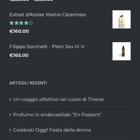
5.00
su 5
di
Extrait d'Atelier Maître Céramiste
prezzo:
da
Valutato
€
160.00
€235.00
4.00
su 5
a
Filippo Sorcinelli - Plein Jeu III-V
€335.00
€
165.00
ARTICOLI RECENTI
Un viaggio olfattivo nel cuore di Thiene
Profumo in endecasillabi “En Passant”
Celebrati Oggi! Festa della donna