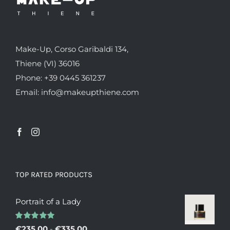
Make-Up, Corso Garibaldi 134,
Thiene (VI) 36016
Phone: +39 0445 361237
Email: info@makeupthiene.com
TOP RATED PRODUCTS
Portrait of a Lady
Valutato
Fascia
€
235.00
-
€
335.00