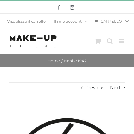
Salta
Facebook
Instagram
al
contenuto
CARRELLO
Visualizza il carrello
Il mio account
Home
Nobile 1942
Previous
Next