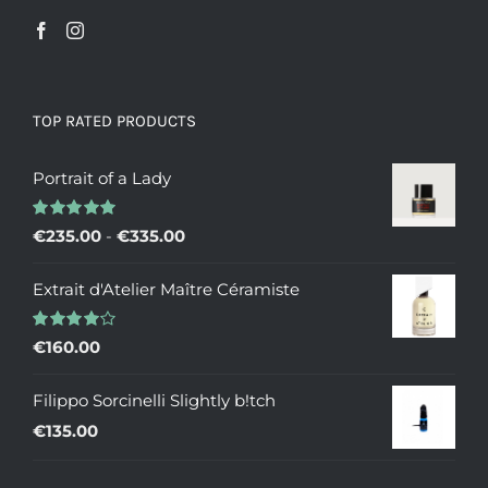
TOP RATED PRODUCTS
Portrait of a Lady
Valutato
Fascia
€
235.00
-
€
335.00
5.00
su 5
di
Extrait d'Atelier Maître Céramiste
prezzo:
da
Valutato
€
160.00
€235.00
4.00
su 5
a
Filippo Sorcinelli Slightly b!tch
€335.00
€
135.00