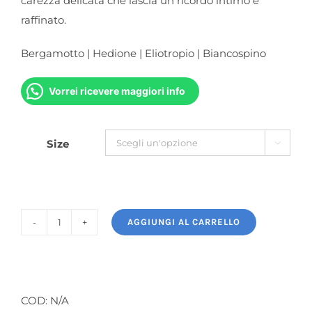
carezza delicata che lascia un ricordo intimo e
raffinato.
Bergamotto | Hedione | Eliotropio | Biancospino
Vorrei ricevere maggiori info
Size

AGGIUNGI AL CARRELLO
L'Eau
D'Hiver
quantità
COD:
N/A