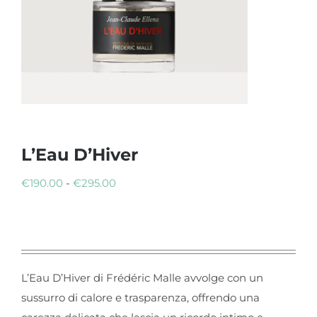
L’Eau D’Hiver
Fascia
€
190.00
-
€
295.00
di
prezzo:
da
€190.00
L’Eau D’Hiver di Frédéric Malle avvolge con un
a
sussurro di calore e trasparenza, offrendo una
€295.00