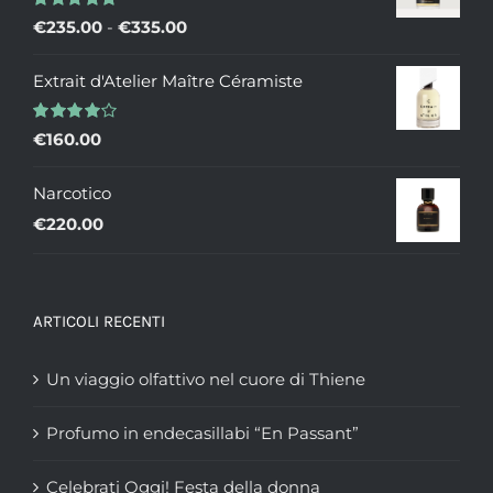
Valutato
Fascia
€
235.00
-
€
335.00
5.00
su 5
di
Extrait d'Atelier Maître Céramiste
prezzo:
da
Valutato
€
160.00
€235.00
4.00
su 5
a
Narcotico
€335.00
€
220.00
ARTICOLI RECENTI
Un viaggio olfattivo nel cuore di Thiene
Profumo in endecasillabi “En Passant”
Celebrati Oggi! Festa della donna