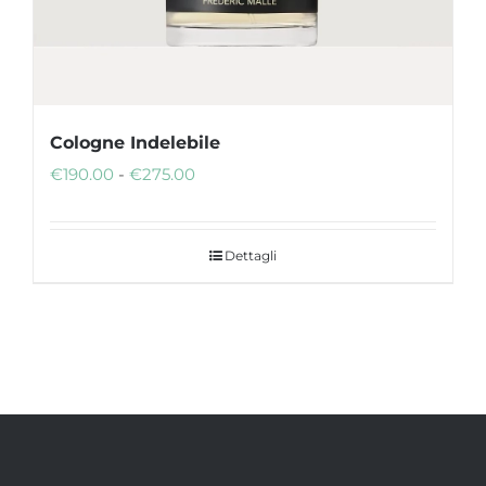
del
prodotto
Cologne Indelebile
Fascia
€
190.00
-
€
275.00
di
prezzo:
Dettagli
da
€190.00
a
€275.00