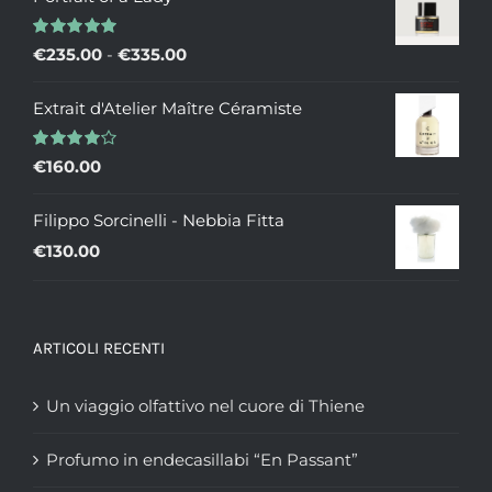
Valutato
Fascia
€
235.00
-
€
335.00
5.00
su 5
di
Extrait d'Atelier Maître Céramiste
prezzo:
da
Valutato
€
160.00
€235.00
4.00
su 5
a
Filippo Sorcinelli - Nebbia Fitta
€335.00
€
130.00
ARTICOLI RECENTI
Un viaggio olfattivo nel cuore di Thiene
Profumo in endecasillabi “En Passant”