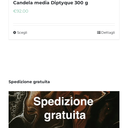
Candela media Diptyque 300 g
€
92.00
Scegli
Dettagli
Questo
prodotto
ha
più
varianti.
Le
opzioni
Spedizione gratuita
possono
essere
scelte
nella
pagina