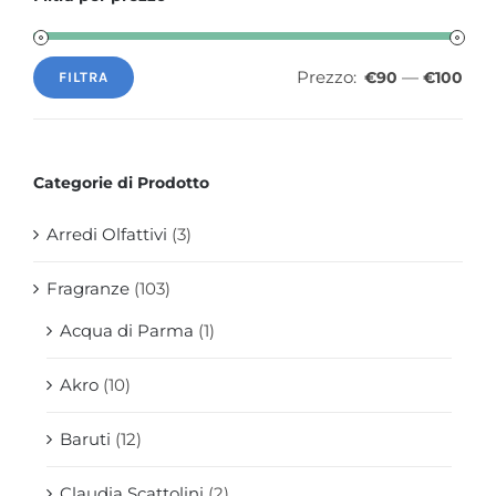
Prezzo:
—
€90
€100
FILTRA
Prezzo
Prezzo
Min
Max
Categorie di Prodotto
Arredi Olfattivi
(3)
Fragranze
(103)
Acqua di Parma
(1)
Akro
(10)
Baruti
(12)
Claudia Scattolini
(2)