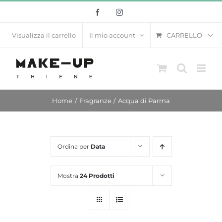
Salta
Facebook
Instagram
al
contenuto
CARRELLO
Visualizza il carrello
Il mio account
Home
Fragranze
Acqua di Parma
Ordina per
Data
Mostra
24 Prodotti