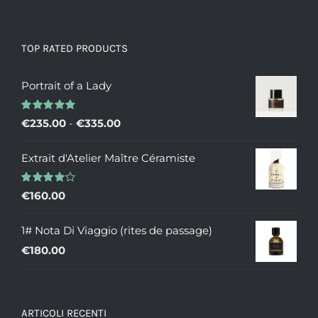
TOP RATED PRODUCTS
Portrait of a Lady
Valutato
Fascia
€
235.00
-
€
335.00
5.00
su 5
di
Extrait d'Atelier Maître Céramiste
prezzo:
da
Valutato
€
160.00
€235.00
4.00
su 5
a
1# Nota Di Viaggio (rites de passage)
€335.00
€
180.00
ARTICOLI RECENTI