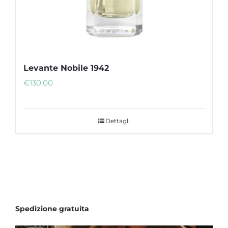
del
prodotto
Levante Nobile 1942
€
130.00
Dettagli
Spedizione gratuita