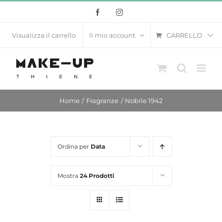
Salta
Facebook
Instagram
al
contenuto
CARRELLO
Visualizza il carrello
Il mio account
Home
Fragranze
Nobile 1942
Ordina per
Data
Mostra
24 Prodotti