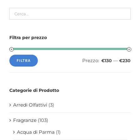
Filtra per prezzo
Prezzo:
—
€130
€230
FILTRA
Prezzo
Prezzo
Min
Max
Categorie di Prodotto
Arredi Olfattivi
(3)
Fragranze
(103)
Acqua di Parma
(1)