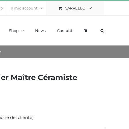
CARRELLO
lo
Il mio account
Shop
News
Contatti
e
lier Maître Céramiste
one del cliente)