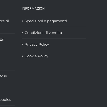
Le
opzioni
INFORMAZIONI
possono
ore di
Spedizioni e pagamenti
essere
scelte
Condizioni di vendita
nella
“En
pagina
Privacy Policy
del
prodotto
Cookie Policy
Moss
poulos