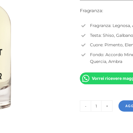
su base di
recensioni
Fragranza:
Fragranza: Legnosa, 
Testa: Shiso, Galban
Cuore: Pimento, Elem
Fondo: Accordo Miner
Quercia, Ambra
Vorrei ricevere magg
AGG
Extrait
d'Atelier
Maître