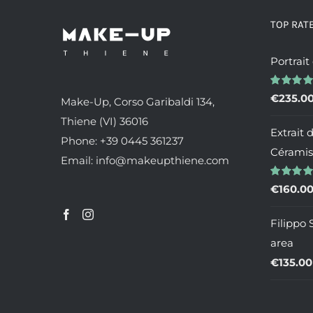
Le
opzioni
TOP RAT
possono
Portrait
essere
scelte
Valutato
€
235.0
nella
Make-Up, Corso Garibaldi 134,
5.00
su 5
pagina
Thiene (VI) 36016
Extrait 
del
Phone: +39 0445 361237
Céramis
prodotto
Email: info@makeupthiene.com
Valutato
€
160.0
4.00
su 5
Filippo 
area
€
135.00