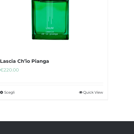
Lascia Ch’io Pianga
€
220.00
Scegli
Quick View
Questo
prodotto
ha
più
varianti.