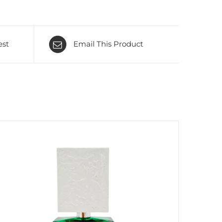
est
Email This Product