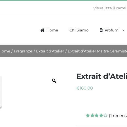
Visualizza il carrel
Home
Chi Siamo
Profumi
Home
Fragranze
Extrait d'Atelier
Extrait d’Atelier Maître Céramist
Extrait d’Ate
€
160.00
(
1
recensi
Valutato
1
4.00
su 5