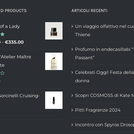
Le
opzioni
ED PRODUCTS
ARTICOLI RECENTI
possono
 of a Lady
Un viaggio olfattivo nel cu
essere
Thiene
scelte
Fascia
0
-
€
335.00
nella
Profumo in endecasillabi 
di
pagina
d'Atelier Maître
Passant”
prezzo:
del
te
da
prodotto
Celebrati Oggi! Festa della
€235.00
donna
0
a
€335.00
Scopri COSMOSS di Kate 
Sorcinelli Cruising-
Pitti Fragranze 2024
Incontro con Spyros Droso