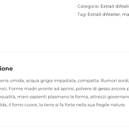
Céramiste
Categorie:
Extrait d'Atel
quantità
Tag:
Extrait d'Atelier
,
maî
ione
 terra umida, acqua grigia impastata, compatta. Rumori sordi,
oci. Forme madri pronte ad aprirsi, polvere di gesso ancora po
nsualità, mani sapienti plasmano la forma, attrezzi govern
lda, il forno cuoce, la terra si fa forte nella sua fragile natura.