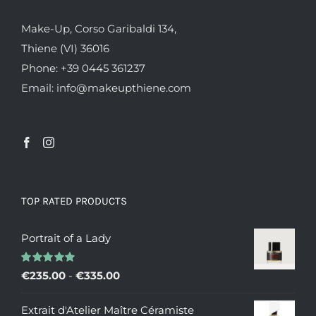
Make-Up, Corso Garibaldi 134,
Thiene (VI) 36016
Phone: +39 0445 361237
Email: info@makeupthiene.com
TOP RATED PRODUCTS
Portrait of a Lady
Valutato
Fascia
€
235.00
-
€
335.00
5.00
su 5
di
Extrait d'Atelier Maître Céramiste
prezzo: