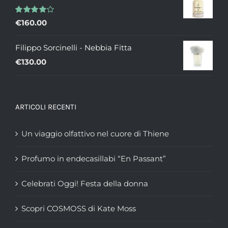
da
Valutato
€
160.00
€235.00
4.00
su 5
a
Filippo Sorcinelli - Nebbia Fitta
€335.00
€
130.00
ARTICOLI RECENTI
Un viaggio olfattivo nel cuore di Thiene
Profumo in endecasillabi “En Passant”
Celebrati Oggi! Festa della donna
Scopri COSMOSS di Kate Moss