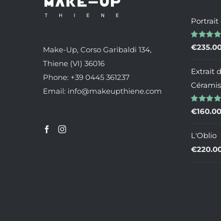
Portrait
Valutato
€
235.0
Make-Up, Corso Garibaldi 134,
5.00
su 5
Thiene (VI) 36016
Extrait 
Phone: +39 0445 361237
Céramis
Email: info@makeupthiene.com
Valutato
€
160.0
4.00
su 5
L'Oblio
€
220.0