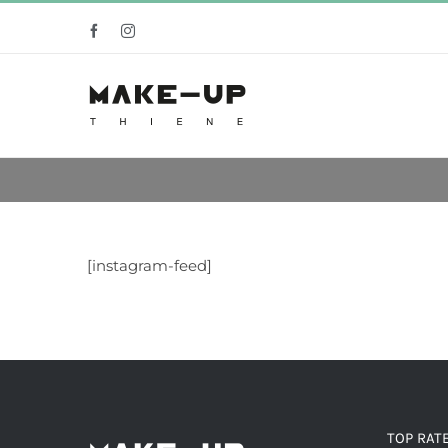
Salta
Facebook
Instagram
al
contenuto
[instagram-feed]
TOP RAT