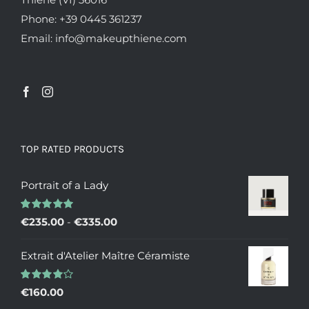
Phone: +39 0445 361237
Email: info@makeupthiene.com
TOP RATED PRODUCTS
Portrait of a Lady
Valutato
Fascia
€
235.00
-
€
335.00
5.00
su 5
di
Extrait d'Atelier Maître Céramiste
prezzo:
da
Valutato
€
160.00
€235.00
4.00
su 5