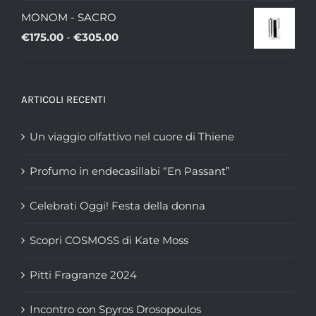
a
MONOM - SACRO
€335.00
Fascia
€
175.00
-
€
305.00
di
prezzo:
da
ARTICOLI RECENTI
€175.00
a
Un viaggio olfattivo nel cuore di Thiene
€305.00
Profumo in endecasillabi “En Passant”
Celebrati Oggi! Festa della donna
Scopri COSMOSS di Kate Moss
Pitti Fragranze 2024
Incontro con Spyros Drosopoulos