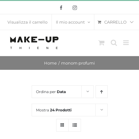
Salta
Facebook
Instagram
al
contenuto
CARRELLO
Visualizza il carrello
Il mio account
Home
monom profumi
Ordina per
Data
Mostra
24 Prodotti