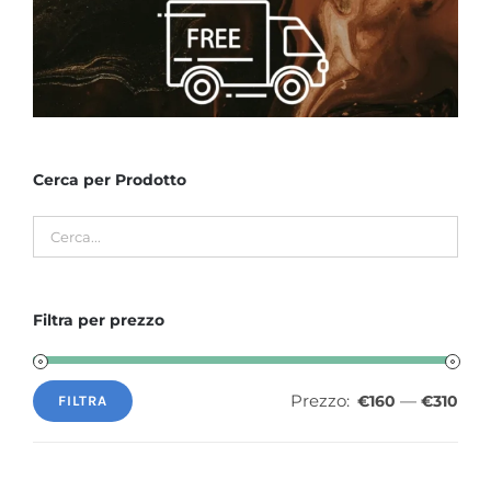
Cerca per Prodotto
Filtra per prezzo
Prezzo:
—
€160
€310
FILTRA
Prezzo
Prezzo
Min
Max