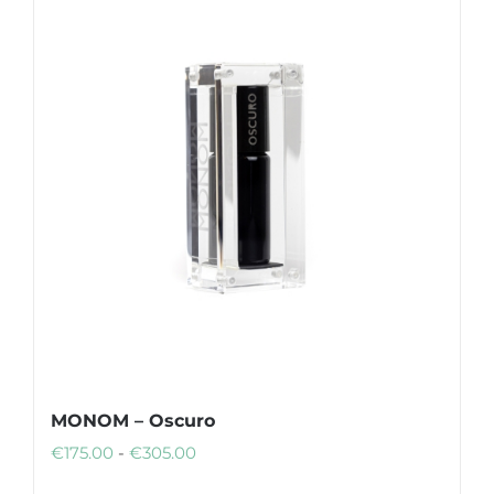
€280.00
MONOM – Oscuro
Fascia
€
175.00
-
€
305.00
di