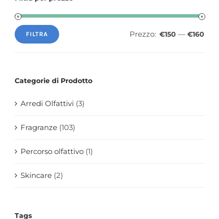
Prezzo:
—
€150
€160
FILTRA
Prezzo
Prezzo
Min
Max
Categorie di Prodotto
Arredi Olfattivi
(3)
Fragranze
(103)
Percorso olfattivo
(1)
Skincare
(2)
Tags