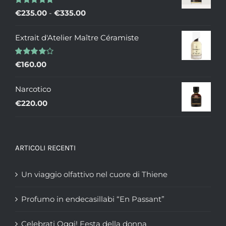
Valutato
Fascia
€
235.00
-
€
335.00
5.00
su 5
di
Extrait d'Atelier Maître Céramiste
prezzo:
da
Valutato
€
160.00
€235.00
4.00
su 5
a
Narcotico
€335.00
€
220.00
ARTICOLI RECENTI
Un viaggio olfattivo nel cuore di Thiene
Profumo in endecasillabi “En Passant”
Celebrati Oggi! Festa della donna