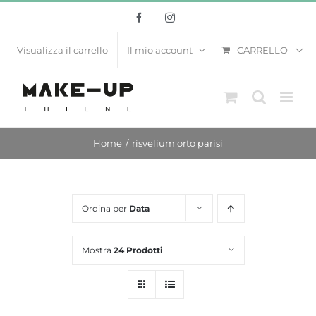
Salta
Facebook
Instagram
al
contenuto
CARRELLO
Visualizza il carrello
Il mio account
Home
risvelium orto parisi
Ordina per
Data
Mostra
24 Prodotti