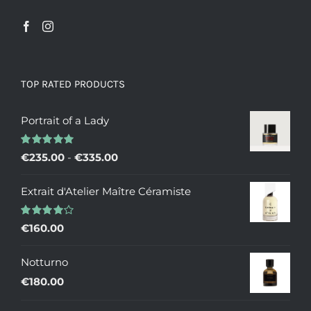
TOP RATED PRODUCTS
Portrait of a Lady
Valutato
Fascia
€
235.00
-
€
335.00
5.00
su 5
di
Extrait d'Atelier Maître Céramiste
prezzo:
da
Valutato
€
160.00
€235.00
4.00
su 5
a
Notturno
€335.00
€
180.00