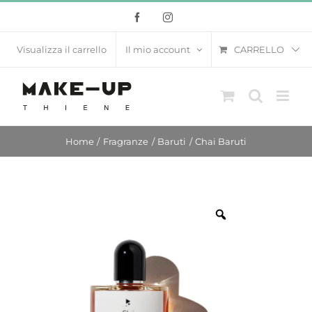
Salta
Facebook
Instagram
al
contenuto
CARRELLO
Visualizza il carrello
Il mio account
Home
Fragranze
Baruti
Chai Baruti