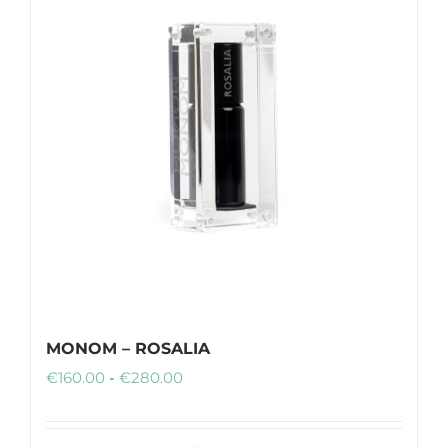
MONOM – ROSALIA
Fascia
€
160.00
-
€
280.00
di
prezzo: