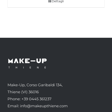
Dettagli
da
€160.00
a
€280.00
Make-Up, Corso Garibaldi 134,
Thiene (VI) 36016
Phone: +39 0445 361237
Email: info@makeupthiene.com