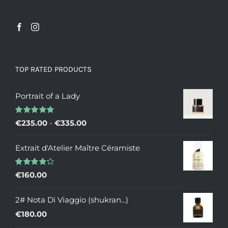
TOP RATED PRODUCTS
Portrait of a Lady
Valutato
Fascia
€
235.00
-
€
335.00
5.00
su 5
di
Extrait d'Atelier Maître Céramiste
prezzo:
da
Valutato
€
160.00
€235.00
4.00
su 5
a
2# Nota Di Viaggio (shukran...)
€335.00
€
180.00