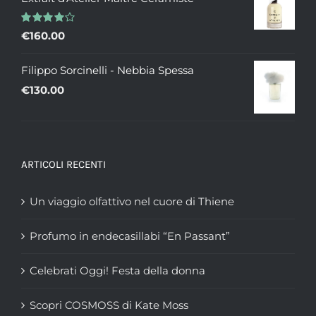
prezzo:
da
Valutato
€
160.00
€235.00
4.00
su 5
a
Filippo Sorcinelli - Nebbia Spessa
€335.00
€
130.00
ARTICOLI RECENTI
Un viaggio olfattivo nel cuore di Thiene
Profumo in endecasillabi “En Passant”
Celebrati Oggi! Festa della donna
Scopri COSMOSS di Kate Moss