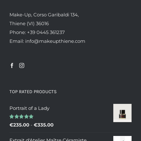
Make-Up, Corso Garibaldi 134,
Thiene (VI) 36016
Phone: +39 0445 361237
Email: info@makeupthiene.com
TOP RATED PRODUCTS
Portrait of a Lady
Valutato
Fascia
€
235.00
-
€
335.00
5.00
su 5
di
Extrait d'Atelier Maître Céramiste