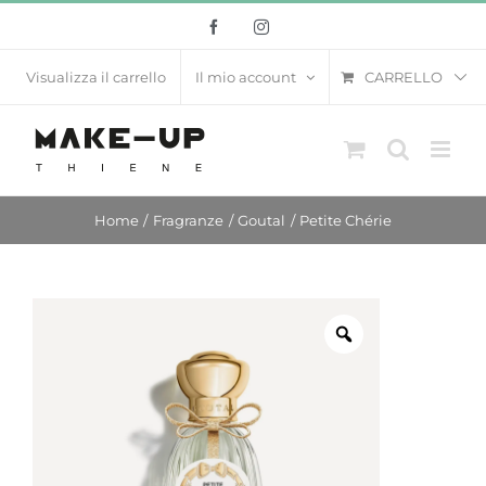
Salta
Facebook
Instagram
al
contenuto
CARRELLO
Visualizza il carrello
Il mio account
Home
Fragranze
Goutal
Petite Chérie