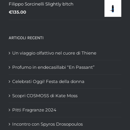
a
Filippo Sorcinelli Slightly b!tch
€335.00
€
135.00
ARTICOLI RECENTI
Un viaggio olfattivo nel cuore di Thiene
Profumo in endecasillabi “En Passant”
Celebrati Oggi! Festa della donna
Scopri COSMOSS di Kate Moss
Pitti Fragranze 2024
Incontro con Spyros Drosopoulos