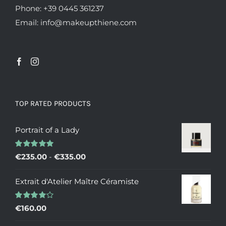
Phone: +39 0445 361237
Email: info@makeupthiene.com
TOP RATED PRODUCTS
Portrait of a Lady
Valutato
Fascia
€
235.00
-
€
335.00
5.00
su 5
di
Extrait d'Atelier Maître Céramiste
prezzo:
da
Valutato
€
160.00
€235.00
4.00
su 5