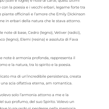
opo (steli e foglie) e note di carte, quest’ultimi
con la poesia e i vecchi erbari, legame forte tra
e piante officinali e l’amore che Emily Dickinson
one in erbari della natura che le stava attorno.
 note di base, Cedro (legno), Vetiver (radici),
o (legno), Elemi (resina) e assoluta di Fava
te note è armonia profonda, rappresenta il
mo e la natura, tra lo spirito e la poesia.
icato ma di un’incredibile persistenza, creata
e una scia olfattiva eterna, am romantica.
volevo solo l’armonia attorno a me e la
l suo profumo, del suo Spirito. Volevo un
ove lo sguardo si perdesse nella memoria