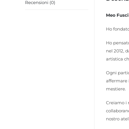
Recensioni (0)
Meo Fusci
Ho fondato
Ho pensato
nel 2012, d
artistica c
Ogni partic
affermare i
mestiere.
Creiamo i n
collaboran
nostro atel