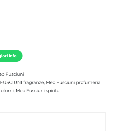
iori info
o Fusciuni
FUSCIUNI fragranze
,
Meo Fusciuni profumeria
rofumi
,
Meo Fusciuni spirito