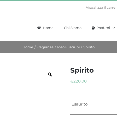
Visualizza il carrel
Home
Chi Siamo
Profumi
Home
Fragranze
Meo Fusciuni
Spirito
Spirito
€
220.00
Esaurito