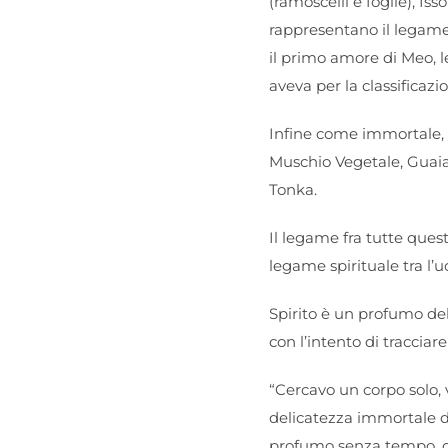
(ramoscelli e foglie), Iss
rappresentano il legame 
il primo amore di Meo, l
aveva per la classificazi
Infine come immortale, le
Muschio Vegetale, Guaiac
Tonka.
Il legame fra tutte ques
legame spirituale tra l’uo
Spirito è un profumo del
con l’intento di tracciar
“Cercavo un corpo solo, 
delicatezza immortale de
profumo senza tempo, d