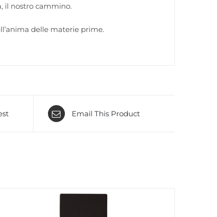
a, il nostro cammino.
ell’anima delle materie prime.
est
Email This Product