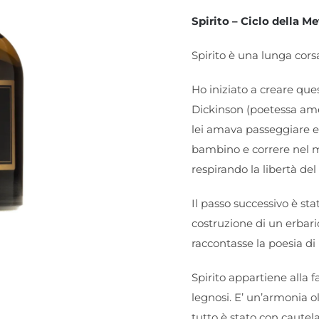
Spirito – Ciclo della M
Spirito è una lunga cors
Ho iniziato a creare que
Dickinson (poetessa ame
lei amava passeggiare e
bambino e correre nel m
respirando la libertà del
Il passo successivo è st
costruzione di un erbario
raccontasse la poesia di
Spirito appartiene alla f
legnosi. E’ un’armonia ol
tutto è stato con caute