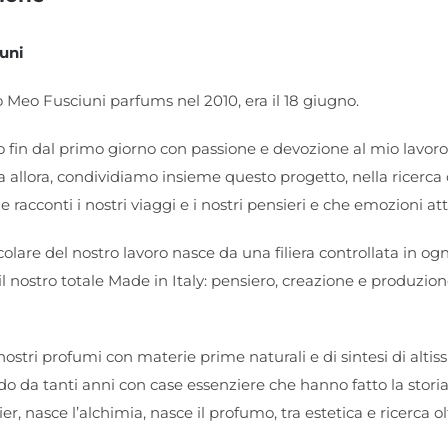
uni
 Meo Fusciuni parfums nel 2010, era il 18 giugno.
 fin dal primo giorno con passione e devozione al mio lavor
a allora, condividiamo insieme questo progetto, nella ricerca 
he racconti i nostri viaggi e i nostri pensieri e che emozioni a
olare del nostro lavoro nasce da una filiera controllata in ogn
l nostro totale Made in Italy: pensiero, creazione e produzione,
ostri profumi con materie prime naturali e di sintesi di altis
do da tanti anni con case essenziere che hanno fatto la stor
ier, nasce l’alchimia, nasce il profumo, tra estetica e ricerca ol