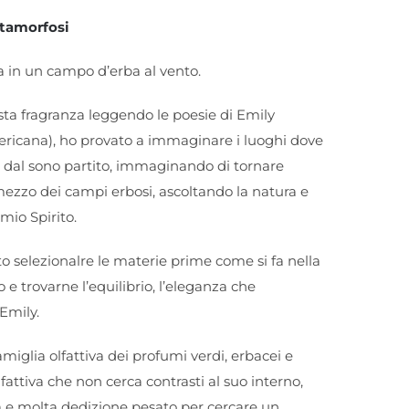
etamorfosi
a in un campo d’erba al vento.
sta fragranza leggendo le poesie di Emily
ricana), ho provato a immaginare i luoghi dove
 dal sono partito, immaginando di tornare
ezzo dei campi erbosi, ascoltando la natura e
 mio Spirito.
ato selezionalre le materie prime come si fa nella
 e trovarne l’equilibrio, l’eleganza che
 Emily.
amiglia olfattiva dei profumi verdi, erbacei e
fattiva che non cerca contrasti al suo interno,
la e molta dedizione pesato per cercare un