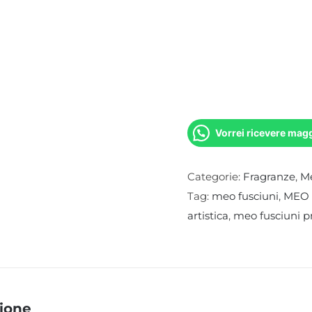
Vorrei ricevere magg
Categorie:
Fragranze
,
Me
Tag:
meo fusciuni
,
MEO 
artistica
,
meo fusciuni p
ione