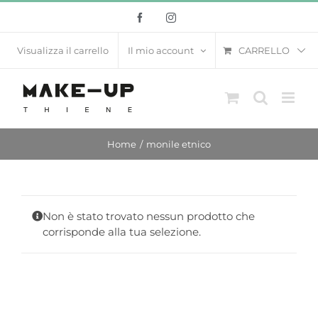
Salta
Facebook
Instagram
al
contenuto
CARRELLO
Visualizza il carrello
Il mio account
Home
monile etnico
Non è stato trovato nessun prodotto che
corrisponde alla tua selezione.