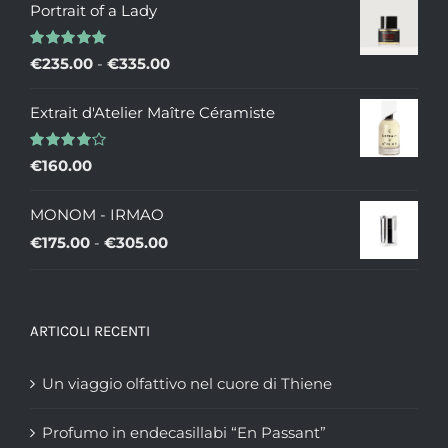
Portrait of a Lady
Valutato
Fascia
€
235.00
-
€
335.00
5.00
su 5
di
Extrait d'Atelier Maître Céramiste
prezzo:
da
Valutato
€
160.00
€235.00
4.00
su 5
a
MONOM - IRMAO
€335.00
Fascia
€
175.00
-
€
305.00
di
prezzo:
da
ARTICOLI RECENTI
€175.00
a
Un viaggio olfattivo nel cuore di Thiene
€305.00
Profumo in endecasillabi “En Passant”