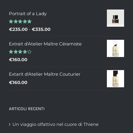
Portrait of a Lady
Valutato
Fascia
€
235.00
-
€
335.00
5.00
su 5
di
Extrait d'Atelier Maître Céramiste
prezzo:
da
Valutato
€
160.00
€235.00
4.00
su 5
a
Extarit d'Atelier Maître Couturier
€335.00
€
160.00
ARTICOLI RECENTI
Un viaggio olfattivo nel cuore di Thiene