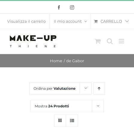
Salta
Facebook
Instagram
al
contenuto
CARRELLO
Visualizza il carrello
Il mio account
Home
de Gabor
Ordina per
Valutazione
Mostra
24 Prodotti