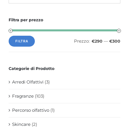
Filtra per prezzo
Prezzo:
—
€290
€300
FILTRA
Prezzo
Prezzo
Min
Max
Categorie di Prodotto
Arredi Olfattivi
(3)
Fragranze
(103)
Percorso olfattivo
(1)
Skincare
(2)