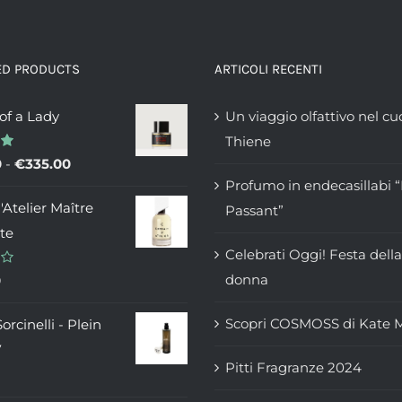
ED PRODUCTS
ARTICOLI RECENTI
 of a Lady
Un viaggio olfattivo nel cu
Thiene
Fascia
0
-
€
335.00
Profumo in endecasillabi 
di
d'Atelier Maître
Passant”
prezzo:
te
da
Celebrati Oggi! Festa della
€235.00
donna
0
a
€335.00
Scopri COSMOSS di Kate 
orcinelli - Plein
V
Pitti Fragranze 2024