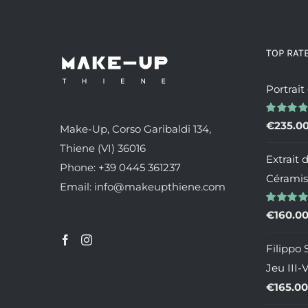
TOP RAT
Portrait
Valutato
€
235.0
Make-Up, Corso Garibaldi 134,
5.00
su 5
Thiene (VI) 36016
Extrait 
Phone: +39 0445 361237
Céramis
Email: info@makeupthiene.com
Valutato
€
160.0
4.00
su 5
Filippo S
Jeu III-
€
165.00